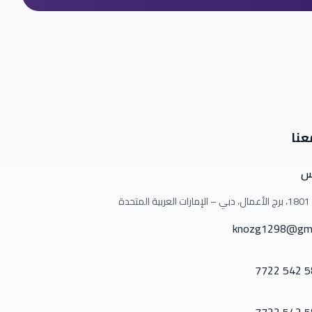
عنا
س
دة
knozg1298@gma