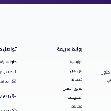
روابط سريعة
تواصل م
الرئيسية
كنوز سيرف
من نحن
 حلول
المكتب رقم 1801، برج الأعمال، دبي – الإمارات العربية المتح
في
خدماتنا
il.com
فريق العمل
+971 58 542 7722
المنهجية
مقالات