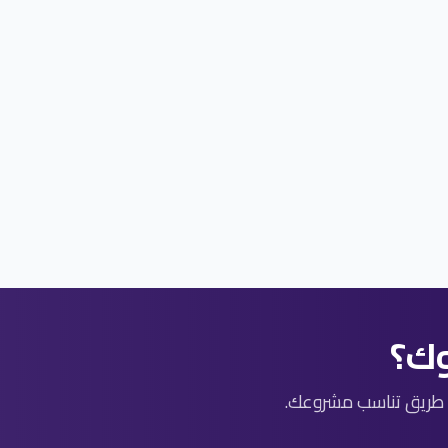
وك؟
 طريق تناسب مشروعك.