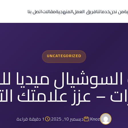
ية
من نحن
خدماتنا
فريق العمل
المنهجية
مقالات
اتصل بنا
UNCATEGORIZED
السوشيال ميديا لل
ات – عزز علامتك الت
Knoz
|
ديسمبر 10, 2025
|
1 دقيقة قراءة