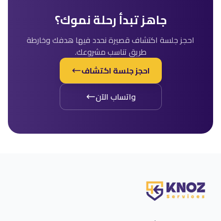
جاهز تبدأ رحلة نموك؟
احجز جلسة اكتشاف قصيرة نحدد فيها هدفك وخارطة
طريق تناسب مشروعك.
احجز جلسة اكتشاف
واتساب الآن