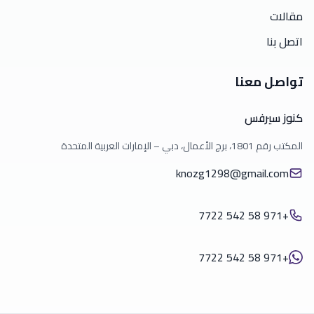
مقالات
اتصل بنا
تواصل معنا
كنوز سيرفس
المكتب رقم 1801، برج الأعمال، دبي – الإمارات العربية المتحدة
knozg1298@gmail.com
+971 58 542 7722
+971 58 542 7722